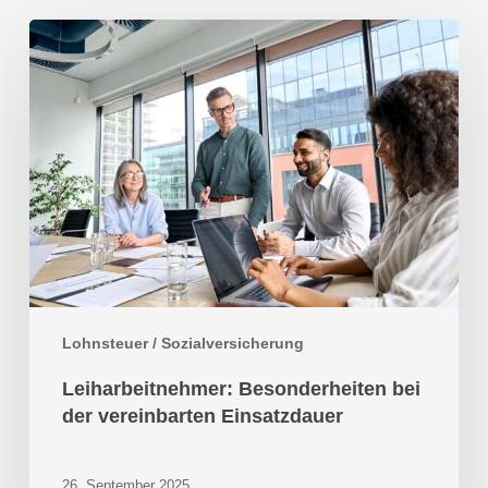
Leiharbeitnehmer:
Besonderheiten
bei
der
vereinbarten
Einsatzdauer
Lohnsteuer / Sozialversicherung
Leiharbeitnehmer: Besonderheiten bei
der vereinbarten Einsatzdauer
26. September 2025