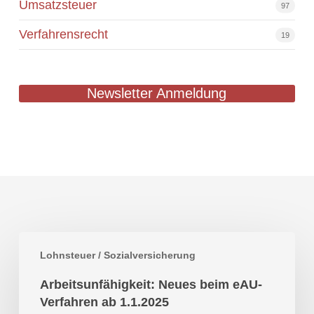
Umsatzsteuer
97
Verfahrensrecht
19
Newsletter Anmeldung
Arbeitsunfähigkeit:
Lohnsteuer / Sozialversicherung
Neues
beim
Arbeitsunfähigkeit: Neues beim eAU-
eAU-
Verfahren ab 1.1.2025
Verfahren