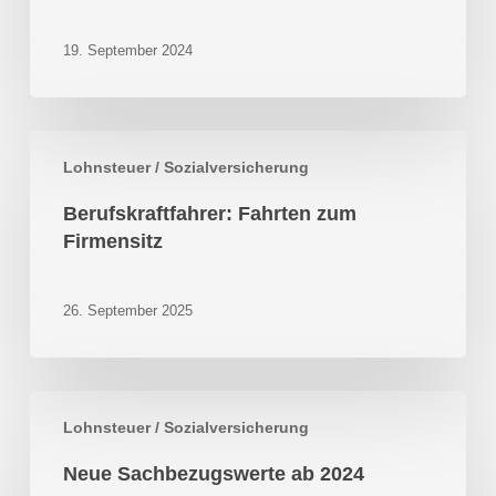
ab
1.1.2025
19. September 2024
Berufskraftfahrer:
Lohnsteuer / Sozialversicherung
Fahrten
zum
Berufskraftfahrer: Fahrten zum
Firmensitz
Firmensitz
26. September 2025
Neue
Lohnsteuer / Sozialversicherung
Sachbezugswerte
ab
Neue Sachbezugswerte ab 2024
2024