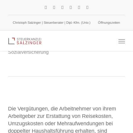
Skip
facebook
linkedin
google-
instagram
phone
email
to
plus
main
Christoph Salzinger | Steuerberater | Dipl.-Kfm. (Univ.)
Öffnungszeiten
content
Deutschland-Ticket (49 €-Ticket)
Menu
16. Februar 2024
Lohnsteuer /
Sozialversicherung
Die Vergütungen, die Arbeitnehmer von ihrem
Arbeitgeber zur Erstattung von Reisekosten,
Umzugskosten oder Mehraufwendungen bei
doppelter Haushaltsführung erhalten, sind