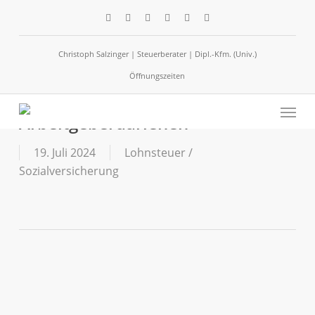
Skip
facebook
linkedin
google-
instagram
phone
email
to
plus
main
Christoph Salzinger | Steuerberater | Dipl.-Kfm. (Univ.)
content
Öffnungszeiten
Zinsvorteile bei einem
Menu
Arbeitgeberdarlehen
19. Juli 2024
Lohnsteuer /
Sozialversicherung