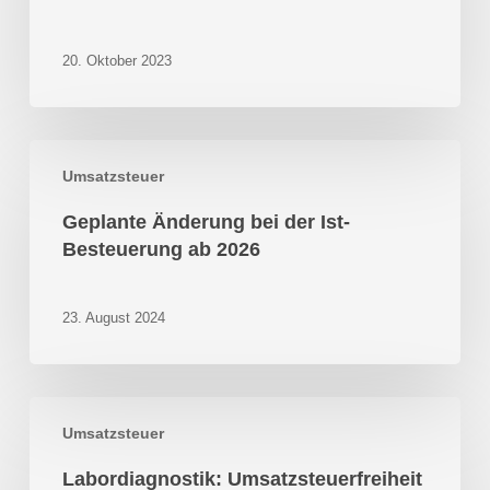
Facharztes
20. Oktober 2023
Geplante
Umsatzsteuer
Änderung
bei
Geplante Änderung bei der Ist-
der
Besteuerung ab 2026
Ist-
Besteuerung
ab
23. August 2024
2026
Labordiagnostik:
Umsatzsteuer
Umsatzsteuerfreiheit
Labordiagnostik: Umsatzsteuerfreiheit