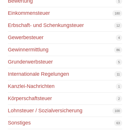
Bewertung
1
Einkommensteuer
180
Erbschaft- und Schenkungsteuer
12
Gewerbesteuer
4
Gewinnermittlung
86
Grunderwerbsteuer
5
Internationale Regelungen
11
Kanzlei-Nachrichten
1
Körperschaftsteuer
2
Lohnsteuer / Sozialversicherung
100
Sonstiges
63