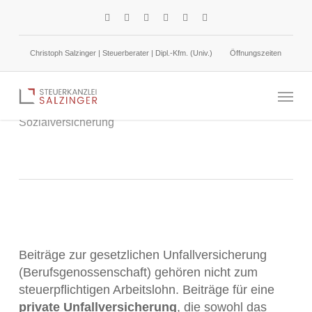
Skip
facebook
linkedin
google-
instagram
phone
email
to
plus
main
Christoph Salzinger | Steuerberater | Dipl.-Kfm. (Univ.)
Öffnungszeiten
content
Unfallversicherung: Steuerbegünstigung
Menu
5. April 2024
Lohnsteuer /
Sozialversicherung
Beiträge zur gesetzlichen Unfallversicherung
(Berufsgenossenschaft) gehören nicht zum
steuerpflichtigen Arbeitslohn. Beiträge für eine
private Unfallversicherung
, die sowohl das