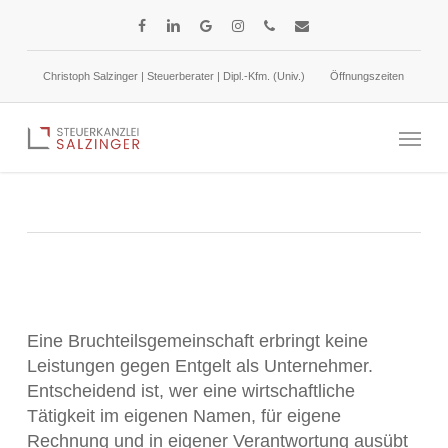
Skip
facebook
linkedin
google-
instagram
phone
email
to
plus
main
Christoph Salzinger | Steuerberater | Dipl.-Kfm. (Univ.)
Öffnungszeiten
content
Umsatzsteuer bei Bruchteilsgemeinschaften
Menu
15. September 2023
Umsatzsteuer
Eine Bruchteilsgemeinschaft erbringt keine
Leistungen gegen Entgelt als Unternehmer.
Entscheidend ist, wer eine wirtschaftliche
Tätigkeit im eigenen Namen, für eigene
Rechnung und in eigener Verantwortung ausübt