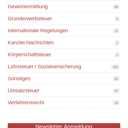
Gewinnermittlung
86
Grunderwerbsteuer
5
Internationale Regelungen
11
Kanzlei-Nachrichten
1
Körperschaftsteuer
2
Lohnsteuer / Sozialversicherung
101
Sonstiges
63
Umsatzsteuer
97
Verfahrensrecht
19
Newsletter Anmeldung