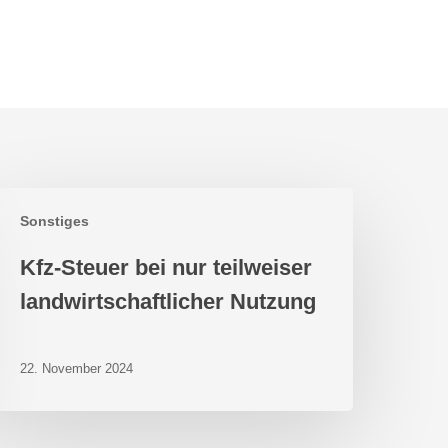
fz-
Sonstiges
teuer
ei
Kfz-Steuer bei nur teilweiser
ur
eilweiser
landwirtschaftlicher Nutzung
andwirtschaftlicher
utzung
22. November 2024