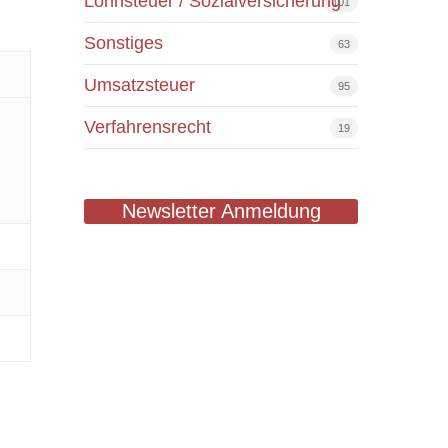
Lohnsteuer / Sozialversicherung
101
Sonstiges
63
Umsatzsteuer
95
Verfahrensrecht
19
Newsletter Anmeldung