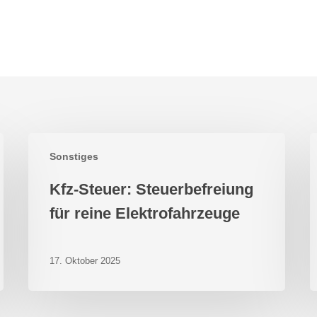
Kfz-
K
Sonstiges
Steuer:
S
Steuerbefreiung
b
Kfz-Steuer: Steuerbefreiung
für
n
reine
für reine Elektrofahrzeuge
t
Elektrofahrzeuge
l
N
17. Oktober 2025