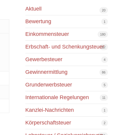
Aktuell
20
Bewertung
1
Einkommensteuer
180
Erbschaft- und Schenkungsteuer
12
Gewerbesteuer
4
Gewinnermittlung
86
Grunderwerbsteuer
5
Internationale Regelungen
11
Kanzlei-Nachrichten
1
Körperschaftsteuer
2