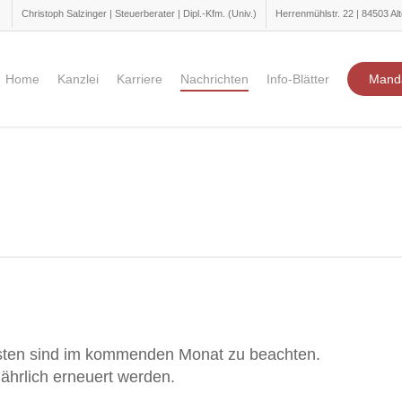
Christoph Salzinger | Steuerberater | Dipl.-Kfm. (Univ.)
Herrenmühlstr. 22 | 84503 Alt
Home
Kanzlei
Karriere
Nachrichten
Info-Blätter
Mand
isten sind im kommenden Monat zu beachten.
ährlich erneuert werden.