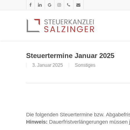
Skip
facebook
linkedin
google-
instagram
phone
email
to
plus
main
content
Steuertermine Januar 2025
3. Januar 2025
Sonstiges
Die folgenden Steuertermine bzw. Abgabefr
Hinweis:
Dauerfristverlängerungen müssen j