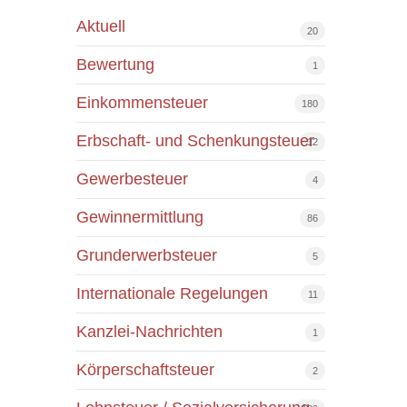
Aktuell
20
Bewertung
1
Einkommensteuer
180
Erbschaft- und Schenkungsteuer
12
Gewerbesteuer
4
Gewinnermittlung
86
Grunderwerbsteuer
5
Internationale Regelungen
11
Kanzlei-Nachrichten
1
Körperschaftsteuer
2