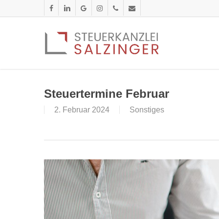
Skip
facebook
linkedin
google-
instagram
phone
email
to
plus
main
content
Steuertermine Februar
2. Februar 2024
Sonstiges