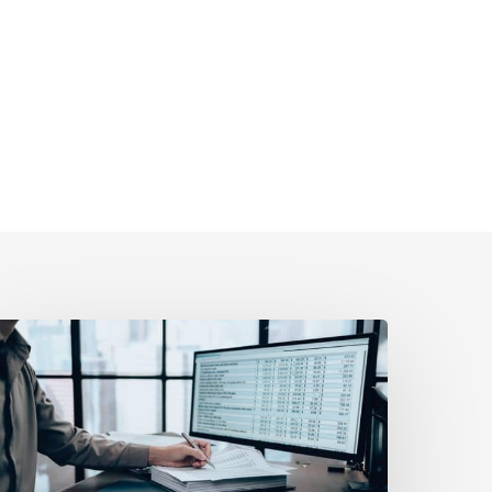
eine
ffenlegungspflicht
nonymer
nzeigen