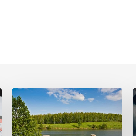
Grundsteuer:
K
Beurteilung
O
des
a
Bodenwerts
A