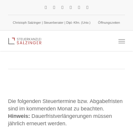
Skip
facebook
linkedin
google-
instagram
phone
email
to
plus
main
Christoph Salzinger | Steuerberater | Dipl.-Kfm. (Univ.)
Öffnungszeiten
content
Steuertermine Februar 2025
Menu
31. Januar 2025
Sonstiges
Die folgenden Steuertermine bzw. Abgabefristen
sind im kommenden Monat zu beachten.
Hinweis:
Dauerfristverlängerungen müssen
jährlich erneuert werden.