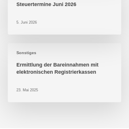
2026
Steuertermine Juni 2026
5. Juni 2026
Ermittlung
Sonstiges
der
Bareinnahmen
Ermittlung der Bareinnahmen mit
mit
elektronischen Registrierkassen
elektronischen
Registrierkassen
23. Mai 2025