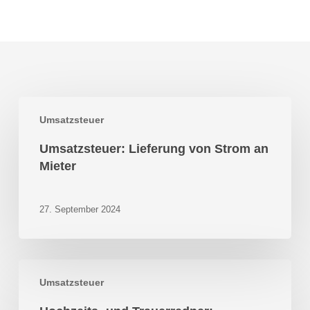
Umsatzsteuer:
Umsatzsteuer
Lieferung
von
Umsatzsteuer: Lieferung von Strom an
Strom
Mieter
an
Mieter
27. September 2024
Hochzeits-
Umsatzsteuer
und
Trauerredner: