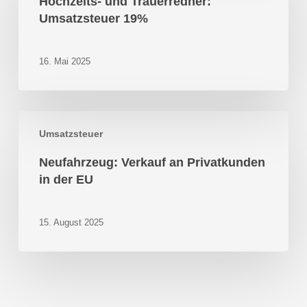
Hochzeits- und Trauerredner:
Umsatzsteuer
Umsatzsteuer 19%
19%
16. Mai 2025
Neufahrzeug:
Umsatzsteuer
Verkauf
an
Neufahrzeug: Verkauf an Privatkunden
Privatkunden
in der EU
in
der
EU
15. August 2025