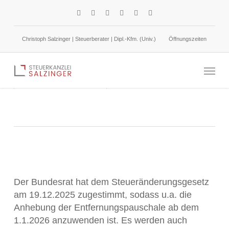
Skip
facebook
linkedin
google-
instagram
phone
email
to
plus
main
Christoph Salzinger | Steuerberater | Dipl.-Kfm. (Univ.)
Öffnungszeiten
content
Steueränderungsgesetz 2025: Änderungen bei der
Menu
Einkommensteuer
23. Dezember 2025
Umsatzsteuer
Der Bundesrat hat dem Steueränderungsgesetz
am 19.12.2025 zugestimmt, sodass u.a. die
Anhebung der Entfernungspauschale ab dem
1.1.2026 anzuwenden ist. Es werden auch