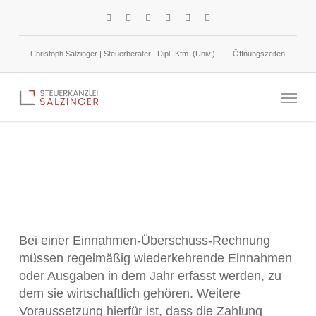
Skip
facebook
linkedin
google-
instagram
phone
email
to
plus
main
Christoph Salzinger | Steuerberater | Dipl.-Kfm. (Univ.)
Öffnungszeiten
content
Regelmäßig wiederkehrende Ausgaben
Menu
1. Dezember 2023
Gewinnermittlung
Bei einer Einnahmen-Überschuss-Rechnung
müssen regelmäßig wiederkehrende Einnahmen
oder Ausgaben in dem Jahr erfasst werden, zu
dem sie wirtschaftlich gehören. Weitere
Voraussetzung hierfür ist, dass die Zahlung