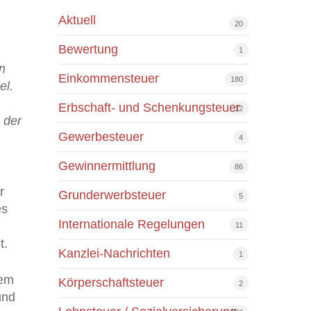
Aktuell
20
Bewertung
1
n
Einkommensteuer
180
el.
Erbschaft- und Schenkungsteuer
12
 der
Gewerbesteuer
4
Gewinnermittlung
86
r
Grunderwerbsteuer
5
es
Internationale Regelungen
11
t.
Kanzlei-Nachrichten
1
dem
Körperschaftsteuer
2
und