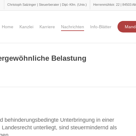
Christoph Salzinger | Steuerberater | Dipl.-Kfm. (Univ.)
Herrenmühlstr. 22 | 84503 Alt
Home
Kanzlei
Karriere
Nachrichten
Info-Blätter
Mand
ergewöhnliche Belastung
nd behinderungsbedingte Unterbringung in einer
Landesrecht unterliegt, sind steuermindernd als
gen.