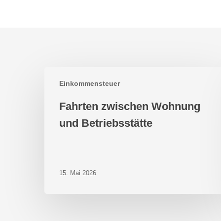
Fahrten
Einkommensteuer
zwischen
Wohnung
Fahrten zwischen Wohnung
und
Betriebsstätte
und Betriebsstätte
15. Mai 2026