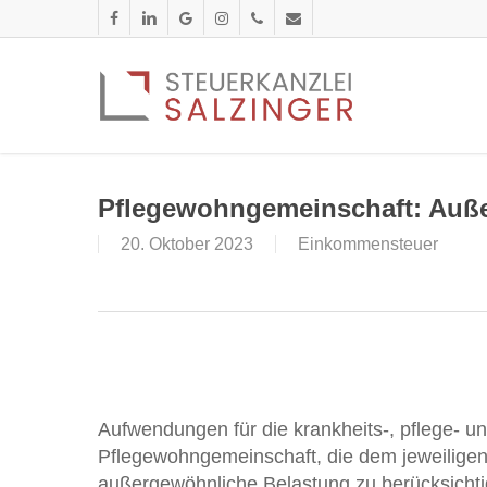
Skip
facebook
linkedin
google-
instagram
phone
email
to
plus
main
content
Pflegewohngemeinschaft: Auß
20. Oktober 2023
Einkommensteuer
Aufwendungen für die krankheits-, pflege- u
Pflegewohngemeinschaft, die dem jeweiligen 
außergewöhnliche Belastung zu berücksichti