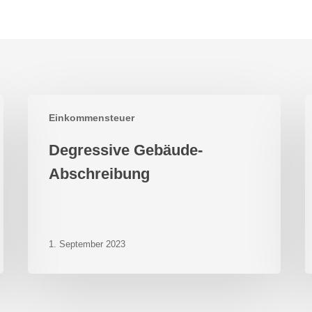
Degressive
S
Einkommensteuer
Gebäude-
H
Abschreibung
o
Degressive Gebäude-
E
Abschreibung
1. September 2023