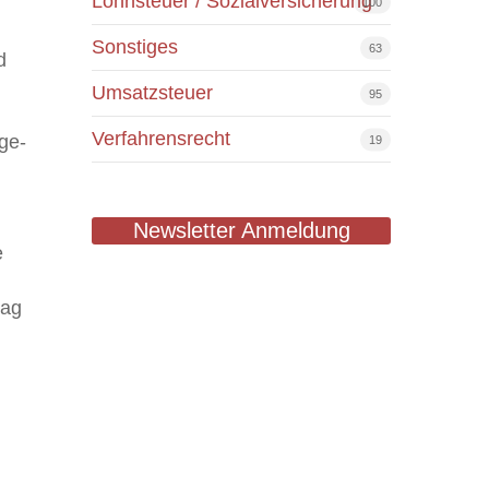
Lohnsteuer / Sozialversicherung
100
Sonstiges
63
d
Umsatzsteuer
95
Verfahrensrecht
ge-
19
Newsletter Anmeldung
e
rag