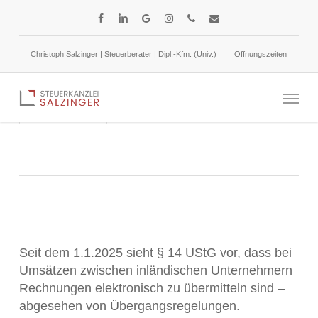
Skip
facebook
linkedin
google-
instagram
phone
email
to
plus
main
Christoph Salzinger | Steuerberater | Dipl.-Kfm. (Univ.)
Öffnungszeiten
content
Nutzung elektronischer Rechnungen seit dem
Menu
1.1.2025
4. Juli 2025
Umsatzsteuer
Seit dem 1.1.2025 sieht § 14 UStG vor, dass bei
Umsätzen zwischen inländischen Unternehmern
Rechnungen elektronisch zu übermitteln sind –
abgesehen von Übergangsregelungen.