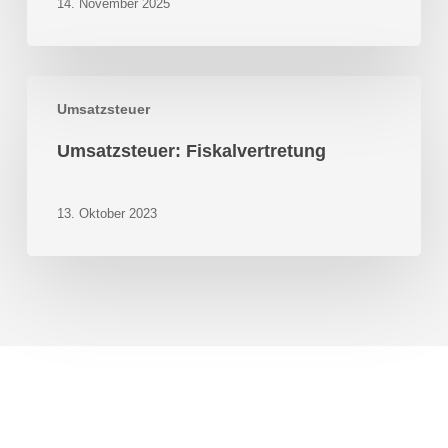
Wechsel
14. November 2025
Umsatzsteuer:
Umsatzsteuer
Fiskalvertretung
Umsatzsteuer: Fiskalvertretung
13. Oktober 2023