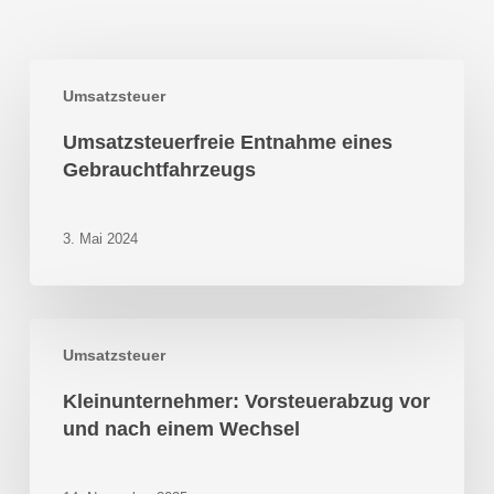
Umsatzsteuerfreie
Umsatzsteuer
Entnahme
eines
Umsatzsteuerfreie Entnahme eines
Gebrauchtfahrzeugs
Gebrauchtfahrzeugs
3. Mai 2024
Kleinunternehmer:
Umsatzsteuer
Vorsteuerabzug
vor
Kleinunternehmer: Vorsteuerabzug vor
und
und nach einem Wechsel
nach
einem