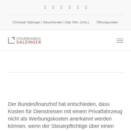
Skip
facebook
linkedin
google-
instagram
phone
email
to
plus
main
Christoph Salzinger | Steuerberater | Dipl.-Kfm. (Univ.)
Öffnungszeiten
content
Nutzung des privaten anstelle des Firmen-PKW:
Menu
Keine Werbungskosten
5. Mai 2026
Einkommensteuer
Der Bundesfinanzhof hat entschieden, dass
Kosten für Dienstreisen mit einem Privatfahrzeug
nicht als Werbungskosten anerkannt werden
können, wenn der Steuerpflichtige über einen