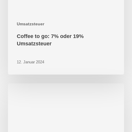
Umsatzsteuer
Coffee to go: 7% oder 19%
Umsatzsteuer
12. Januar 2024
Umsatzsteuer
für
Leistungen
eines
gemeinnützigen
Sportvereins