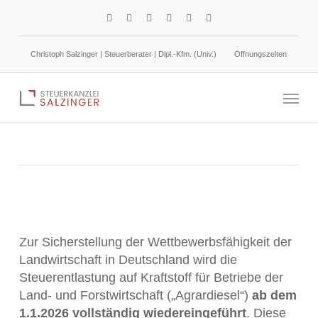
Skip
facebook
linkedin
google-
instagram
phone
email
to
plus
main
Christoph Salzinger | Steuerberater | Dipl.-Kfm. (Univ.)
Öffnungszeiten
content
Landwirtschaft: Steuerentlastung beim Agrardiesel
Menu
14. November 2025
Umsatzsteuer
Zur Sicherstellung der Wettbewerbsfähigkeit der
Landwirtschaft in Deutschland wird die
Steuerentlastung auf Kraftstoff für Betriebe der
Land- und Forstwirtschaft („Agrardiesel“)
ab dem
1.1.2026 vollständig wiedereingeführt
. Diese