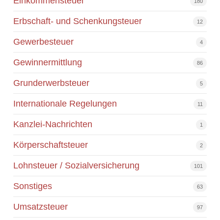
Einkommensteuer
180
Erbschaft- und Schenkungsteuer
12
Gewerbesteuer
4
Gewinnermittlung
86
Grunderwerbsteuer
5
Internationale Regelungen
11
Kanzlei-Nachrichten
1
Körperschaftsteuer
2
Lohnsteuer / Sozialversicherung
101
Sonstiges
63
Umsatzsteuer
97