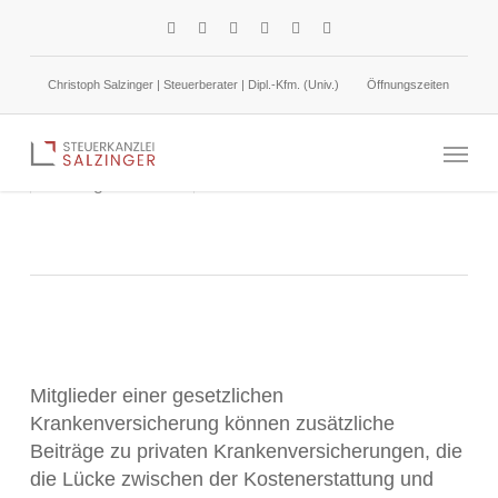
Skip
facebook
linkedin
google-
instagram
phone
email
to
plus
main
Christoph Salzinger | Steuerberater | Dipl.-Kfm. (Univ.)
Öffnungszeiten
content
Krankenversicherung: Abziehbare
Menu
Basisversicherung
2. August 2024
Einkommensteuer
Mitglieder einer gesetzlichen
Krankenversicherung können zusätzliche
Beiträge zu privaten Krankenversicherungen, die
die Lücke zwischen der Kostenerstattung und