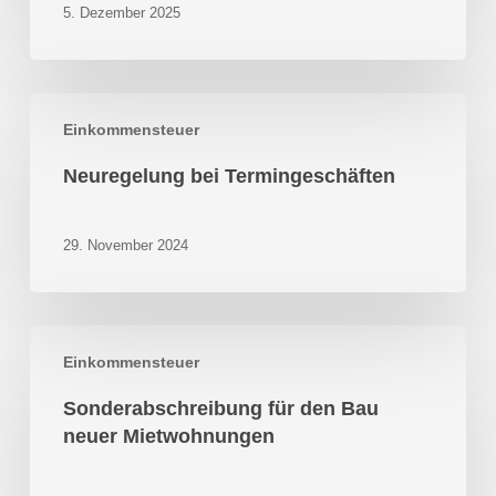
5. Dezember 2025
Neuregelung
Einkommensteuer
bei
Termingeschäften
Neuregelung bei Termingeschäften
29. November 2024
Sonderabschreibung
Einkommensteuer
für
den
Sonderabschreibung für den Bau
Bau
neuer Mietwohnungen
neuer
Mietwohnungen