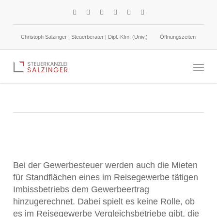
Skip
facebook
linkedin
google-
instagram
phone
email
to
plus
main
Christoph Salzinger | Steuerberater | Dipl.-Kfm. (Univ.)
Öffnungszeiten
content
Gewerbesteuer: Hinzurechnung von Mieten
Menu
1. Dezember 2023
Gewerbesteuer
Bei der Gewerbesteuer werden auch die Mieten
für Standflächen eines im Reisegewerbe tätigen
Imbissbetriebs dem Gewerbeertrag
hinzugerechnet. Dabei spielt es keine Rolle, ob
es im Reisegewerbe Vergleichsbetriebe gibt, die