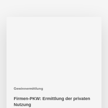
Firmen-
PKW:
Ermittlung
der
privaten
Nutzung
Gewinnermittlung
Firmen-PKW: Ermittlung der privaten
Nutzung