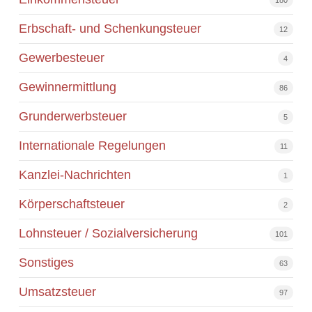
Erbschaft- und Schenkungsteuer
12
Gewerbesteuer
4
Gewinnermittlung
86
Grunderwerbsteuer
5
Internationale Regelungen
11
Kanzlei-Nachrichten
1
Körperschaftsteuer
2
Lohnsteuer / Sozialversicherung
101
Sonstiges
63
Umsatzsteuer
97