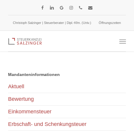
Skip
facebook
linkedin
google-
instagram
phone
email
to
plus
main
Christoph Salzinger | Steuerberater | Dipl.-Kfm. (Univ.)
Öffnungszeiten
content
Umsatzsteuer-Identifikationsnummer: Bestätigung
Menu
Mandanteninformationen
Aktuell
Bewertung
Einkommensteuer
Erbschaft- und Schenkungsteuer