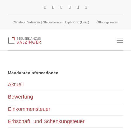
Skip
facebook
linkedin
google-
instagram
phone
email
to
plus
main
Christoph Salzinger | Steuerberater | Dipl.-Kfm. (Univ.)
Öffnungszeiten
content
Umlageverfahren U1 und U2
Menu
Mandanteninformationen
Aktuell
Bewertung
Einkommensteuer
Erbschaft- und Schenkungsteuer