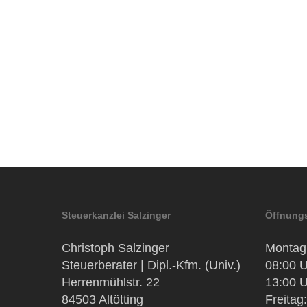
Steuerkanzlei Salzinger
Öffnungs
Christoph Salzinger
Montag 
Steuerberater | Dipl.-Kfm. (Univ.)
08:00 U
Herrenmühlstr. 22
13:00 U
84503 Altötting
Freitag: