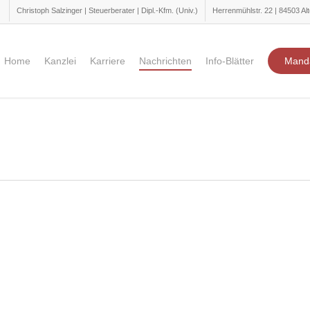
Christoph Salzinger | Steuerberater | Dipl.-Kfm. (Univ.)
Herrenmühlstr. 22 | 84503 Alt
Home
Kanzlei
Karriere
Nachrichten
Info-Blätter
Mand