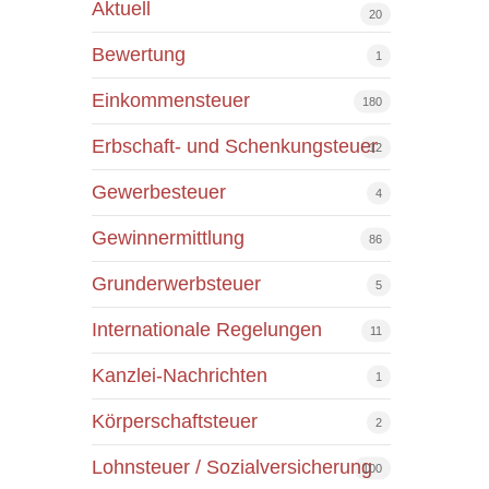
Aktuell
20
Bewertung
1
Einkommensteuer
180
Erbschaft- und Schenkungsteuer
12
Gewerbesteuer
4
Gewinnermittlung
86
Grunderwerbsteuer
5
Internationale Regelungen
11
Kanzlei-Nachrichten
1
Körperschaftsteuer
2
Lohnsteuer / Sozialversicherung
100