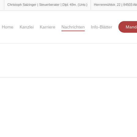
Christoph Salzinger | Steuerberater | Dipl.-Kfm. (Univ.)
Herrenmühlstr. 22 | 84503 Alt
Home
Kanzlei
Karriere
Nachrichten
Info-Blätter
Mand