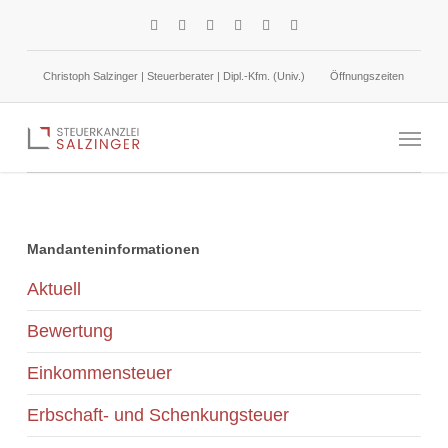
Skip
facebook
linkedin
google-
instagram
phone
email
to
plus
main
Christoph Salzinger | Steuerberater | Dipl.-Kfm. (Univ.)
Öffnungszeiten
content
Speisen und Getränke für Arbeitnehmer
Menu
Mandanteninformationen
Aktuell
Bewertung
Einkommensteuer
Erbschaft- und Schenkungsteuer