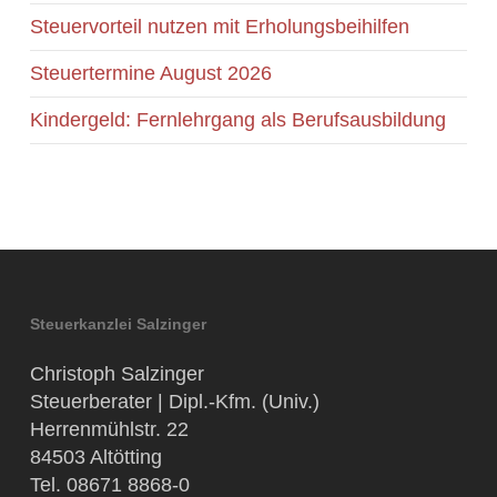
Steuervorteil nutzen mit Erholungsbeihilfen
Steuertermine August 2026
Kindergeld: Fernlehrgang als Berufsausbildung
Steuerkanzlei Salzinger
Christoph Salzinger
Steuerberater | Dipl.-Kfm. (Univ.)
Herrenmühlstr. 22
84503 Altötting
Tel. 08671 8868-0