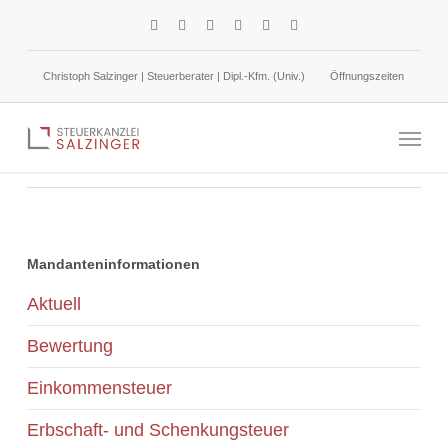
Skip
facebook
linkedin
google-
instagram
phone
email
to
plus
main
Christoph Salzinger | Steuerberater | Dipl.-Kfm. (Univ.)
Öffnungszeiten
content
Privates Veräußerungsgeschäft:
Menu
Spekulationssteuer
Mandanteninformationen
Aktuell
Bewertung
Einkommensteuer
Erbschaft- und Schenkungsteuer