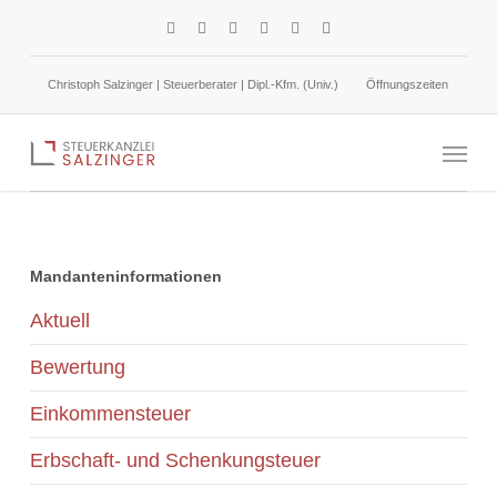
Skip
facebook
linkedin
google-
instagram
phone
email
to
plus
main
Christoph Salzinger | Steuerberater | Dipl.-Kfm. (Univ.)
Öffnungszeiten
content
Photovoltaikanlage: Umfang der Steuerbefreiung
Menu
Mandanteninformationen
Aktuell
Bewertung
Einkommensteuer
Erbschaft- und Schenkungsteuer