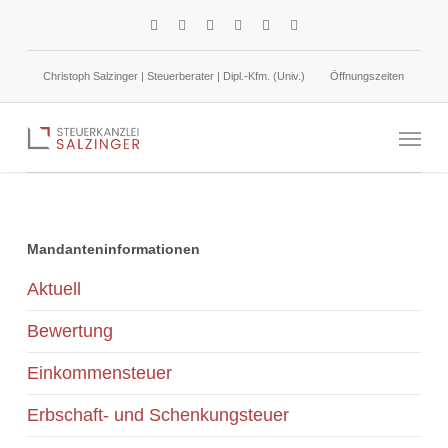
Skip
facebook
linkedin
google-
instagram
phone
email
to
plus
main
Christoph Salzinger | Steuerberater | Dipl.-Kfm. (Univ.)
Öffnungszeiten
content
Parkplatzmiete: Minderung des geldwerten Vorteils
Menu
Mandanteninformationen
Aktuell
Bewertung
Einkommensteuer
Erbschaft- und Schenkungsteuer