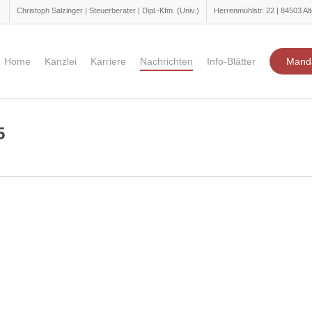
Christoph Salzinger | Steuerberater | Dipl.-Kfm. (Univ.)
Herrenmühlstr. 22 | 84503 Alt
Home
Kanzlei
Karriere
Nachrichten
Info-Blätter
Mand
5