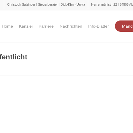
Christoph Salzinger | Steuerberater | Dipl.-Kfm. (Univ.)
Herrenmühlstr. 22 | 84503 Alt
Home
Kanzlei
Karriere
Nachrichten
Info-Blätter
Mand
entlicht