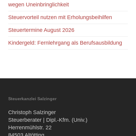
wegen Uneinbringlichkeit
Steuervorteil nutzen mit Erholungsbeihilfen
Steuertermine August 2026
Kindergeld: Fernlehrgang als Berufsausbildung
Steuerkanzlei Salzinger
Christoph Salzinger
Steuerberater | Dipl.-Kfm. (Univ.)
Herrenmühlstr. 22
84503 Altötting