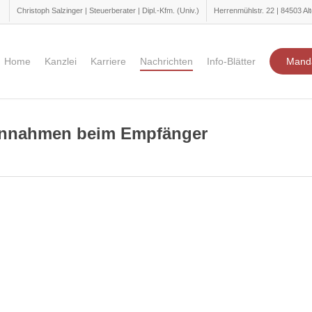
Christoph Salzinger | Steuerberater | Dipl.-Kfm. (Univ.)
Herrenmühlstr. 22 | 84503 Alt
Home
Kanzlei
Karriere
Nachrichten
Info-Blätter
Mand
Einnahmen beim Empfänger