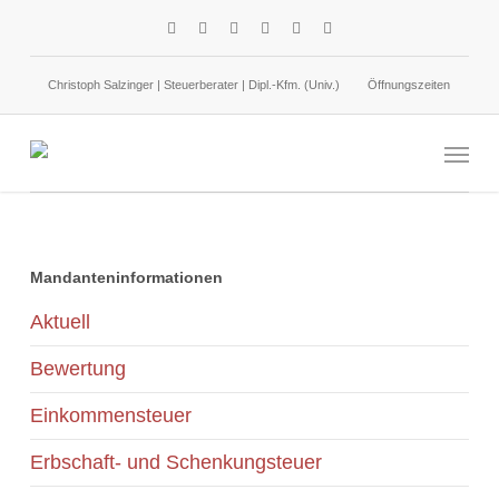
Skip
facebook
linkedin
google-
instagram
phone
email
to
plus
main
Christoph Salzinger | Steuerberater | Dipl.-Kfm. (Univ.)
Öffnungszeiten
content
Entfernungspauschale: Geplante Anhebung
Menu
Mandanteninformationen
Aktuell
Bewertung
Einkommensteuer
Erbschaft- und Schenkungsteuer