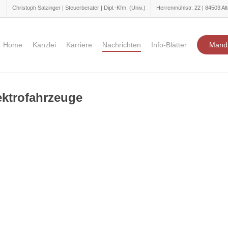
Christoph Salzinger | Steuerberater | Dipl.-Kfm. (Univ.)
Herrenmühlstr. 22 | 84503 Alt
Home
Kanzlei
Karriere
Nachrichten
Info-Blätter
Mand
ektrofahrzeuge