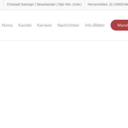
Christoph Salzinger | Steuerberater | Dipl.-Kfm. (Univ.)
Herrenmühlstr. 22 | 84503 Alt
Home
Kanzlei
Karriere
Nachrichten
Info-Blätter
Mand