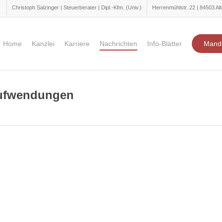
Christoph Salzinger | Steuerberater | Dipl.-Kfm. (Univ.)
Herrenmühlstr. 22 | 84503 Alt
Home
Kanzlei
Karriere
Nachrichten
Info-Blätter
Mand
Aufwendungen